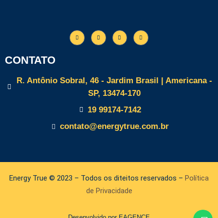
CONTATO
R. Antônio Sobral, 46 - Jardim Brasil | Americana -
SP, 13474-170
19 99174-7142
contato@energytrue.com.br
Energy True © 2023 – Todos os diteitos reservados –
Política
de Privacidade
Desenvolvido por EAGENCE